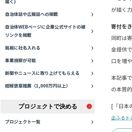
届く)
が描く
自治体誌や広報誌への掲載
寄付を
自治体WEBページに企業公式サイトの被
リンクを掲載
同町は
銘板に社名入れる
金提供
口を増
事業視察が可能
新聞やニュースに取り上げてもらえる
本記事
紺綬褒章推薦（1,000万円以上）
の本質
[「日本の
プロジェクトで決める
企ふるト
プロジェクト一覧