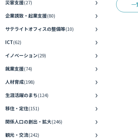
災害支援
(
27
)
一
企業誘致・起業支援
(
80
)
サテライトオフィスの整備等
(
10
)
ICT
(
62
)
イノベーション
(
29
)
就業支援
(
74
)
人材育成
(
198
)
生涯活躍のまち
(
124
)
移住・定住
(
151
)
関係人口の創出・拡大
(
246
)
観光・交流
(
242
)