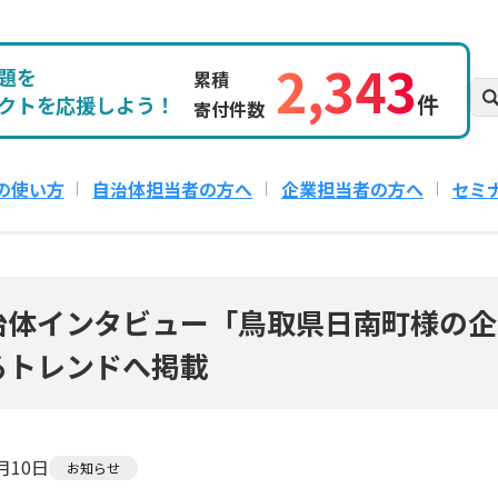
2,343
題を
累積
件
クトを応援しよう！
寄付件数
の使い方
自治体担当者の方へ
企業担当者の方へ
セミ
治体インタビュー「鳥取県日南町様の企
るトレンドへ掲載
2月10日
お知らせ