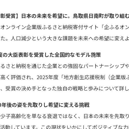
表彰受賞】日本の未来を希望に。鳥取県日南町が取り組
、オンライン企業版ふるさと納税寄付サイト「企ふるオ
した。人口減少という大きな課題を未来への希望に変え
年度の大臣表彰を受賞した全国的なモデル施策
ふるさと納税を通じた企業との強固なパートナーシップ
高く評価され、2025年度「地方創生応援税制（企業
は、受賞の決め手となった独自の戦略と歩みについて詳し
0年後の姿を先取りし希望に変える挑戦
は少子高齢化を単なる衰退ではなく、日本の未来を先取
て活動しています。この現状をいかにしてポジティブな力