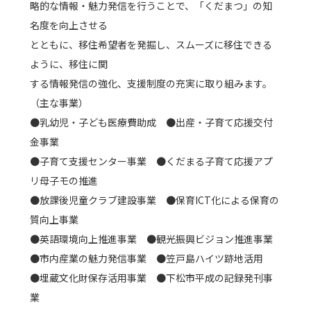
略的な情報・魅力発信を行うことで、「くだまつ」の知
名度を向上させる
とともに、移住希望者を発掘し、スムーズに移住できる
ように、移住に関
する情報発信の強化、支援制度の充実に取り組みます。
（主な事業）
●乳幼児・子ども医療費助成 ●出産・子育て応援交付
金事業
●子育て支援センター事業 ●くだまる子育て応援アプ
リ母子モの推進
●放課後児童クラブ建設事業 ●保育ICT化による保育の
質向上事業
●英語環境向上推進事業 ●観光振興ビジョン推進事業
●市内産業の魅力発信事業 ●笠戸島ハイツ跡地活用
●埋蔵文化財保存活用事業 ●下松市平成の記録発刊事
業