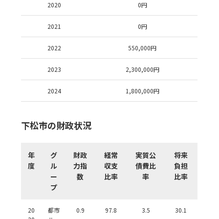
2020
0
円
2021
0
円
2022
550,000
円
2023
2,300,000
円
2024
1,800,000
円
下松市の財政状況
年
グ
財政
経常
実質公
将来
度
ル
力指
収支
債費比
負担
ー
数
比率
率
比率
プ
20
都市
0.9
97.8
3.5
30.1