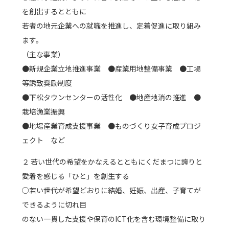
を創出するとともに
若者の地元企業への就職を推進し、定着促進に取り組み
ます。
（主な事業）
●新規企業立地推進事業 ●産業用地整備事業 ●工場
等誘致奨励制度
●下松タウンセンターの活性化 ●地産地消の推進 ●
栽培漁業振興
●地場産業育成支援事業 ●ものづくり女子育成プロジ
ェクト など
２ 若い世代の希望をかなえるとともにくだまつに誇りと
愛着を感じる「ひと」を創生する
○若い世代が希望どおりに結婚、妊娠、出産、子育てが
できるように切れ目
のない一貫した支援や保育のICT化を含む環境整備に取り