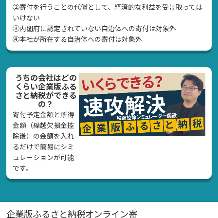
②寄付を行うことの代償として、経済的な利益を受け取っては
いけない
➂内閣府に認定されていない自治体への寄付は対象外
④本社が所在する自治体への寄付は対象外
うちの会社はどの
くらい企業版ふる
さと納税ができる
の？
寄付予定金額と所得
金額（繰越欠損金控
除後）の金額を入れ
るだけで簡易にシミ
ュレーションが可能
です。
企業版ふるさと納税オンライン寄