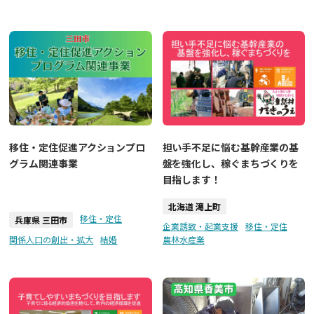
移住・定住促進アクションプロ
担い手不足に悩む基幹産業の基
グラム関連事業
盤を強化し、稼ぐまちづくりを
目指します！
北海道 滝上町
移住・定住
兵庫県 三田市
企業誘致・起業支援
移住・定住
関係人口の創出・拡大
結婚
農林水産業