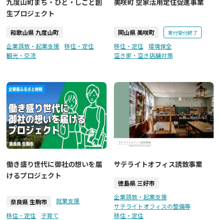
九度山町まち・ひと・しごと創
美咲町 空家活用定住促進事業
生プロジェクト
和歌山県 九度山町
岡山県 美咲町
寄付受付終了
企業誘致・起業支援
移住・定住
移住・定住
環境保全
観光・交流
空き家・空き店舗対策
働き盛り世代に御社の想いを届
サテライトオフィス誘致事業
けるプロジェクト
徳島県 三好市
企業誘致・起業支援
就業支援
奈良県 生駒市
サテライトオフィスの整備等
移住・定住
子育て
移住・定住