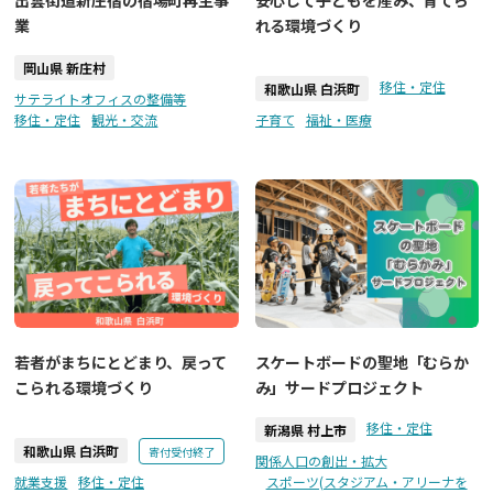
業
れる環境づくり
岡山県 新庄村
移住・定住
和歌山県 白浜町
サテライトオフィスの整備等
移住・定住
観光・交流
子育て
福祉・医療
若者がまちにとどまり、戻って
スケートボードの聖地「むらか
こられる環境づくり
み」サードプロジェクト
移住・定住
新潟県 村上市
和歌山県 白浜町
寄付受付終了
関係人口の創出・拡大
就業支援
移住・定住
スポーツ(スタジアム・アリーナを