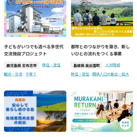
子どもがいつでも遊べる多世代
都市とのつながりを築き、新し
交流施設プロジェクト
いひとの流れをつくる事業
移住・定住
人材育成
鹿児島県 志布志市
島根県 奥出雲町
観光・交流
子育て
移住・定住
関係人口の創出・拡大