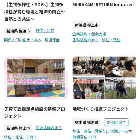
【生物多様性・SDGs】生物多
MURAKAMI RETURN Initiative
様性が育む環境と経済の両立～
自然との共生～
新潟県 村上市
移住・定住
新潟県 佐渡市
企業誘致・起業支援
関係人口の創出・拡大
環境保全
生涯活躍のまち
移住・定住
子育て支援拠点施設の整備プロ
地域づくり推進プロジェクト
ジェクト
栃木県 栃木県
寄付受付終了
生涯活躍のまち
新潟県 村上市
移住・定住
関係人口の創出・拡大
移住・定住
子育て
情報発信・PR