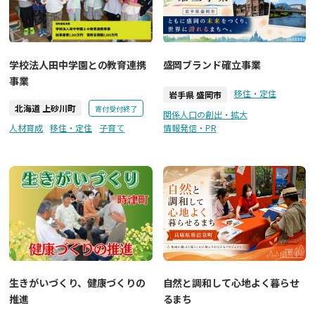
学校法人田中学園との教育連携
盛岡ブランド確立事業
事業
移住・定住
岩手県 盛岡市
北海道 上砂川町
寄付受付終了
関係人口の創出・拡大
人材育成
移住・定住
子育て
情報発信・PR
生きがいづくり、健康づくりの
自然と調和して心地よく暮らせ
推進
るまち