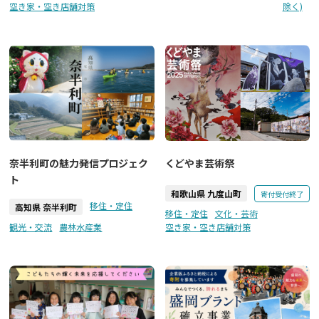
空き家・空き店舗対策
除く)
くどやま芸術祭
奈半利町の魅力発信プロジェク
ト
和歌山県 九度山町
寄付受付終了
移住・定住
高知県 奈半利町
移住・定住
文化・芸術
観光・交流
農林水産業
空き家・空き店舗対策