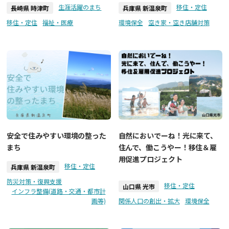
生涯活躍のまち
移住・定住
長崎県 時津町
兵庫県 新温泉町
移住・定住
福祉・医療
環境保全
空き家・空き店舗対策
安全で住みやすい環境の整った
自然においでーね！光に来て、
まち
住んで、働こうやー！移住＆雇
用促進プロジェクト
移住・定住
兵庫県 新温泉町
防災対策・復興支援
移住・定住
山口県 光市
インフラ整備(道路・交通・都市計
画等)
関係人口の創出・拡大
環境保全