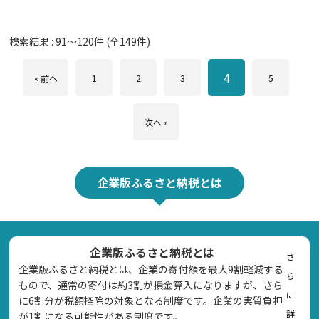
検索結果 :
91
～
120
件 (全
149
件)
4
« 前へ
1
2
3
5
次へ »
企業版ふるさと納税とは
企業版ふるさと納税とは
さ
企業版ふるさと納税とは、企業の寄付額を最大9割軽減する
ら
もので、通常の寄付は約3割が損金算入になりますが、さら
に
に6割分が税額控除の対象となる制度です。企業の実質負担
詳
が1割になる可能性がある制度です。