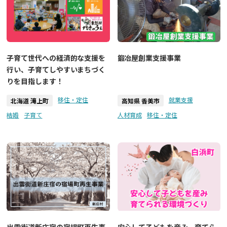
子育て世代への経済的な支援を
鍛冶屋創業支援事業
行い、子育てしやすいまちづく
りを目指します！
移住・定住
就業支援
北海道 滝上町
高知県 香美市
結婚
子育て
人材育成
移住・定住
出雲街道新庄宿の宿場町再生事
安心して子どもを産み、育てら