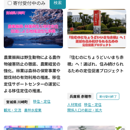
寄付受付中のみ
検索
農業振興は野生動物による農作
『住むのにちょうどいいまち赤
物被害防止の徹底、農業経営の
穂』へ！選ばれ、住み続けられ
強化。林業は森林の保育事業や
るための定住促進プロジェクト
間伐材の有効利用の推進。移住
定住サポートセンターの運営に
よる移住定住の推進。
兵庫県 赤穂市
寄付受付終了
移住・定住
宮城県 川崎町
人材育成
移住・定住
観光・交流
農林水産業
関係人口の創出・拡大