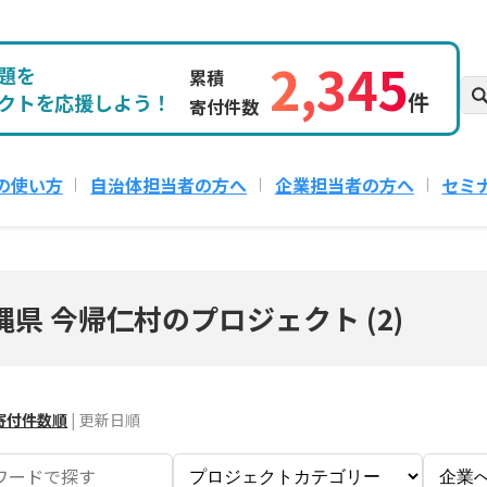
2,345
題を
累積
件
クトを応援しよう！
寄付件数
の使い方
自治体担当者の方へ
企業担当者の方へ
セミ
縄県 今帰仁村のプロジェクト
(
2
)
寄付件数順
|
更新日順