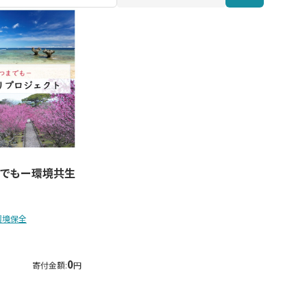
でもー環境共生
環境保全
0
寄付金額:
円