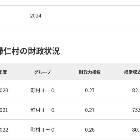
2024
帰仁村の財政状況
年度
グループ
財政力指数
経常収
020
町村Ⅱ－０
0.27
82.
021
町村Ⅱ－０
0.27
75.
022
町村Ⅱ－０
0.26
80.