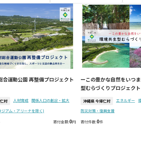
総合運動公園 再整備プロジェクト
ーこの豊かな自然をいつま
型むらづくりプロジェクト
人材育成
関係人口の創出・拡大
エネルギー
帰仁村
沖縄県 今帰仁村
タジアム・アリーナを除く)
防災対策・復興支援
0
0
件
寄付金額:
円
寄付件数:
件