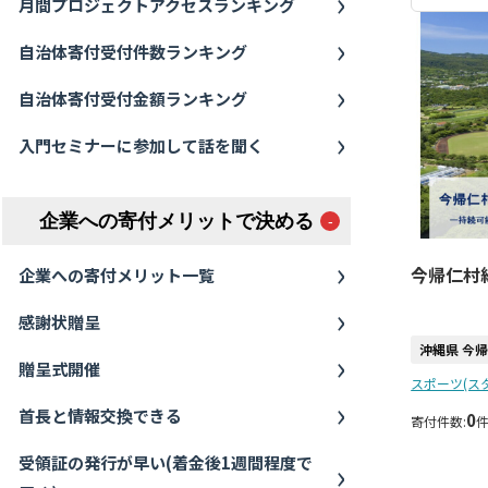
月間プロジェクトアクセスランキング
自治体寄付受付件数ランキング
自治体寄付受付金額ランキング
入門セミナーに参加して話を聞く
企業への寄付メリットで決める
今帰仁村
企業への寄付メリット一覧
感謝状贈呈
沖縄県 今
贈呈式開催
スポーツ(ス
首長と情報交換できる
0
寄付件数:
受領証の発行が早い(着金後1週間程度で