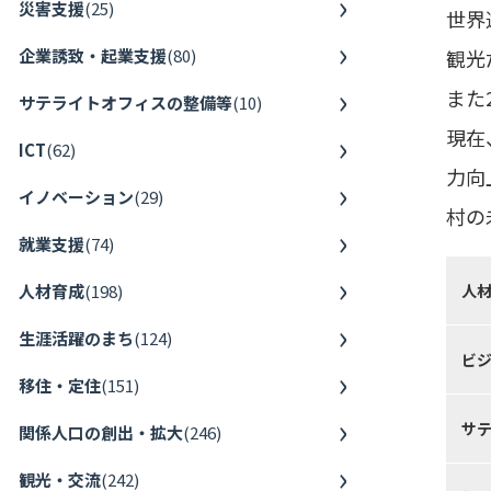
災害支援
(
25
)
世界
企業誘致・起業支援
(
80
)
観光
また
サテライトオフィスの整備等
(
10
)
現在
ICT
(
62
)
力向
イノベーション
(
29
)
村の
就業支援
(
74
)
人材育成
(
198
)
人
生涯活躍のまち
(
124
)
ビ
移住・定住
(
151
)
サ
関係人口の創出・拡大
(
246
)
観光・交流
(
242
)