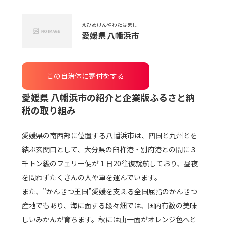
えひめけん
やわたはまし
愛媛県
八幡浜市
この自治体に寄付をする
愛媛県 八幡浜市
の紹介と企業版ふるさと納
税の取り組み
愛媛県の南西部に位置する八幡浜市は、四国と九州とを
結ぶ玄関口として、大分県の臼杵港・別府港との間に３
千トン級のフェリー便が１日20往復就航しており、昼夜
を問わずたくさんの人や車を運んでいます。
また、”かんきつ王国”愛媛を支える全国屈指のかんきつ
産地でもあり、海に面する段々畑では、国内有数の美味
しいみかんが育ちます。秋には山一面がオレンジ色へと