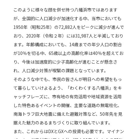
このように様々な顔を併せ持つ八幡浜市ではあります
が、全国的に人口減少が加速化する中、当市においても
1950年（昭和25年）の72,882人をピークに減少が進んで
おり、2020年（令和２年）には31,987人と半減しており
ます。年齢構成においても、14歳までの年少人口の割合
が10％を切る中、65歳以上の高齢化率は40％を超えてお
り、今後は加速度的に少子高齢化が進むことが懸念さ
れ、人口減少対策が喫緊の課題となっています。
そのような中でも、市民の皆さんが明日への希望をもっ
て暮らしていけよるよう、「わくわくする八幡浜」をキ
ャッチフレーズに、市有地の有効活用や地域資源を活用
した特色あるイベントの開催、主要な道路の無電柱化、
南海トラフ巨大地震に備えた避難対策など、50年先を見
据えた魅力のあるまちづくりに取り組んでいます。
また、これからはDXとGXへの投資も必要です。マイナン