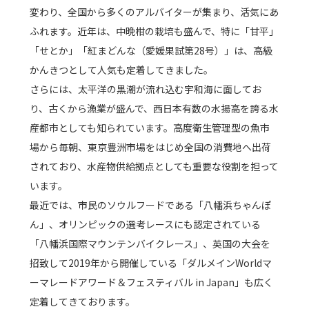
変わり、全国から多くのアルバイターが集まり、活気にあ
ふれます。近年は、中晩柑の栽培も盛んで、特に「甘平」
「せとか」「紅まどんな（愛媛果試第28号）」は、高級
かんきつとして人気も定着してきました。
さらには、太平洋の黒潮が流れ込む宇和海に面してお
り、古くから漁業が盛んで、西日本有数の水揚高を誇る水
産都市としても知られています。高度衛生管理型の魚市
場から毎朝、東京豊洲市場をはじめ全国の消費地へ出荷
されており、水産物供給拠点としても重要な役割を担って
います。
最近では、市民のソウルフードである「八幡浜ちゃんぽ
ん」、オリンピックの選考レースにも認定されている
「八幡浜国際マウンテンバイクレース」、英国の大会を
招致して2019年から開催している「ダルメインWorldマ
ーマレードアワード＆フェスティバル in Japan」も広く
定着してきております。