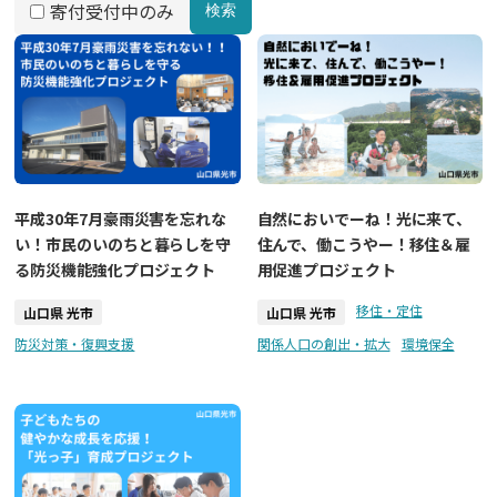
寄付受付中のみ
検索
平成30年7月豪雨災害を忘れな
自然においでーね！光に来て、
い！市民のいのちと暮らしを守
住んで、働こうやー！移住＆雇
る防災機能強化プロジェクト
用促進プロジェクト
移住・定住
山口県 光市
山口県 光市
防災対策・復興支援
関係人口の創出・拡大
環境保全