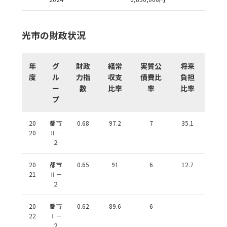
光市の財政状況
年
グ
財政
経常
実質公
将来
度
ル
力指
収支
債費比
負担
ー
数
比率
率
比率
プ
20
都市
0.68
97.2
7
35.1
20
Ⅱ－
２
20
都市
0.65
91
6
12.7
21
Ⅱ－
２
20
都市
0.62
89.6
6
22
Ⅰ－
２