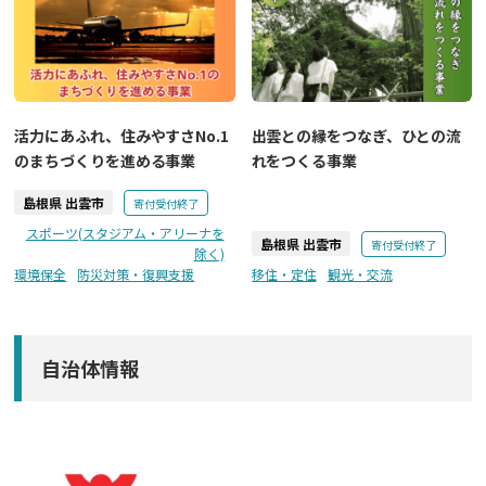
活力にあふれ、住みやすさNo.1
出雲との縁をつなぎ、ひとの流
のまちづくりを進める事業
れをつくる事業
島根県 出雲市
寄付受付終了
スポーツ(スタジアム・アリーナを
島根県 出雲市
寄付受付終了
除く)
環境保全
防災対策・復興支援
移住・定住
観光・交流
自治体情報