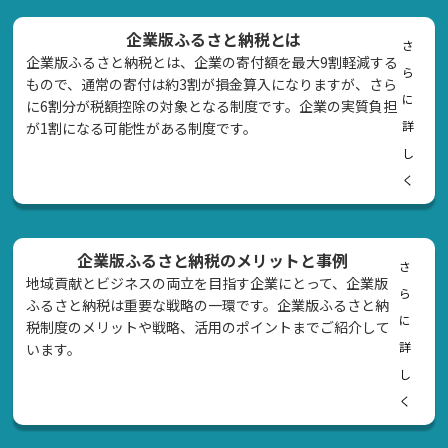
企業版ふるさと納税とは
さ
企業版ふるさと納税とは、企業の寄付額を最大9割軽減する
ら
もので、通常の寄付は約3割が損金算入になりますが、さら
に
に6割分が税額控除の対象となる制度です。企業の実質負担
詳
が1割になる可能性がある制度です。
し
く
企業版ふるさと納税のメリットと事例
さ
地域貢献とビジネスの両立を目指す企業にとって、企業版
ら
ふるさと納税は重要な戦略の一環です。企業版ふるさと納
に
税制度のメリットや戦略、活用のポイントまでご紹介して
詳
います。
し
く