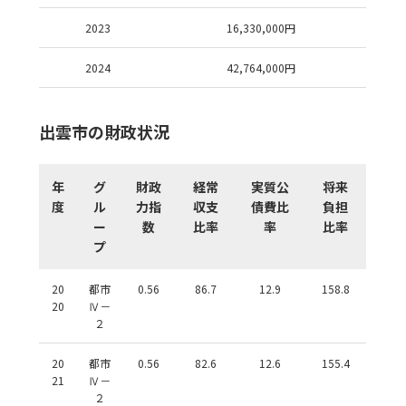
2023
16,330,000
円
2024
42,764,000
円
出雲市の財政状況
年
グ
財政
経常
実質公
将来
度
ル
力指
収支
債費比
負担
ー
数
比率
率
比率
プ
20
都市
0.56
86.7
12.9
158.8
20
Ⅳ－
２
20
都市
0.56
82.6
12.6
155.4
21
Ⅳ－
２