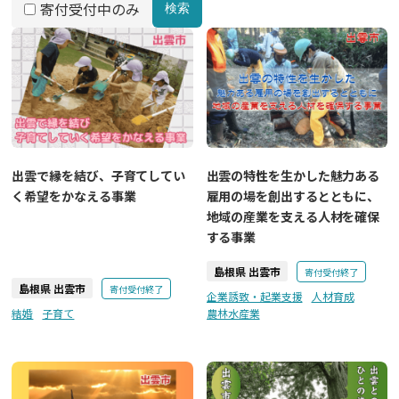
寄付受付中のみ
検索
出雲で縁を結び、子育てしてい
出雲の特性を生かした魅力ある
く希望をかなえる事業
雇用の場を創出するとともに、
地域の産業を支える人材を確保
する事業
島根県 出雲市
寄付受付終了
島根県 出雲市
寄付受付終了
企業誘致・起業支援
人材育成
結婚
子育て
農林水産業