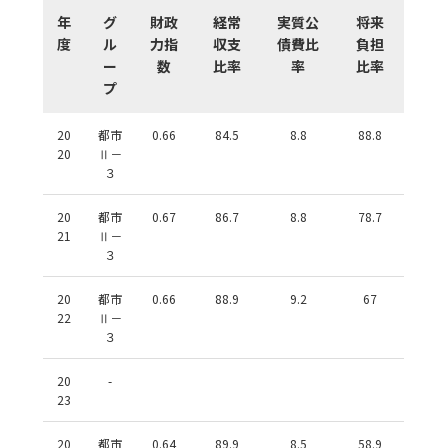
年
グ
財政
経常
実質公
将来
度
ル
力指
収支
債費比
負担
ー
数
比率
率
比率
プ
20
都市
0.66
84.5
8.8
88.8
20
Ⅱ－
３
20
都市
0.67
86.7
8.8
78.7
21
Ⅱ－
３
20
都市
0.66
88.9
9.2
67
22
Ⅱ－
３
20
-
23
20
都市
0.64
89.9
8.5
58.9