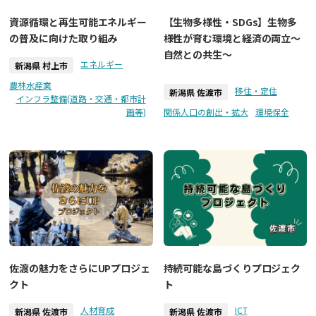
資源循環と再生可能エネルギー
【生物多様性・SDGs】生物多
の普及に向けた取り組み
様性が育む環境と経済の両立～
自然との共生～
エネルギー
新潟県 村上市
農林水産業
移住・定住
新潟県 佐渡市
インフラ整備(道路・交通・都市計
画等)
関係人口の創出・拡大
環境保全
佐渡の魅力をさらにUPプロジェ
持続可能な島づくりプロジェク
クト
ト
人材育成
ICT
新潟県 佐渡市
新潟県 佐渡市