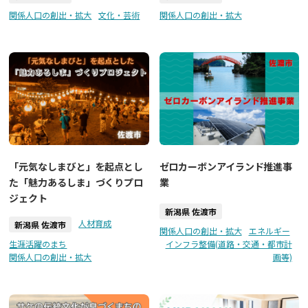
関係人口の創出・拡大
文化・芸術
関係人口の創出・拡大
「元気なしまびと」を起点とし
ゼロカーボンアイランド推進事
た「魅力あるしま」づくりプロ
業
ジェクト
新潟県 佐渡市
人材育成
新潟県 佐渡市
関係人口の創出・拡大
エネルギー
生涯活躍のまち
インフラ整備(道路・交通・都市計
関係人口の創出・拡大
画等)