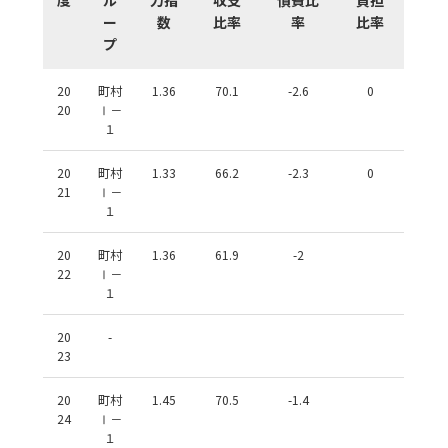
ー
数
比率
率
比率
プ
20
町村
1.36
70.1
-2.6
0
20
Ⅰ－
１
20
町村
1.33
66.2
-2.3
0
21
Ⅰ－
１
20
町村
1.36
61.9
-2
22
Ⅰ－
１
20
-
23
20
町村
1.45
70.5
-1.4
24
Ⅰ－
１