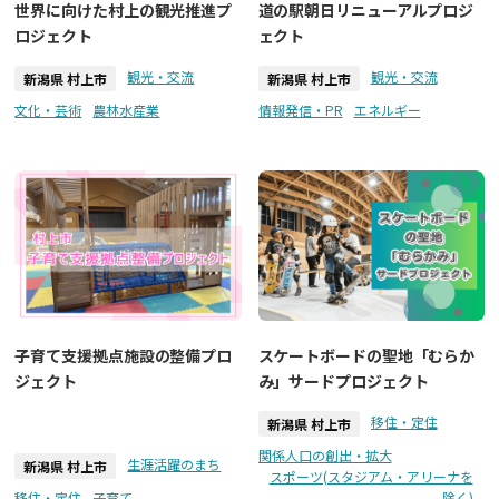
世界に向けた村上の観光推進プ
道の駅朝日リニューアルプロジ
ロジェクト
ェクト
観光・交流
観光・交流
新潟県 村上市
新潟県 村上市
文化・芸術
農林水産業
情報発信・PR
エネルギー
子育て支援拠点施設の整備プロ
スケートボードの聖地「むらか
ジェクト
み」サードプロジェクト
移住・定住
新潟県 村上市
関係人口の創出・拡大
生涯活躍のまち
新潟県 村上市
スポーツ(スタジアム・アリーナを
移住・定住
子育て
除く)