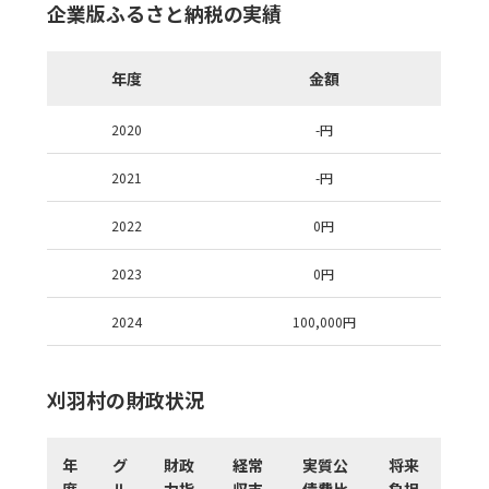
企業版ふるさと納税の実績
年度
金額
2020
-
円
2021
-
円
2022
0
円
2023
0
円
2024
100,000
円
刈羽村の財政状況
年
グ
財政
経常
実質公
将来
度
ル
力指
収支
債費比
負担