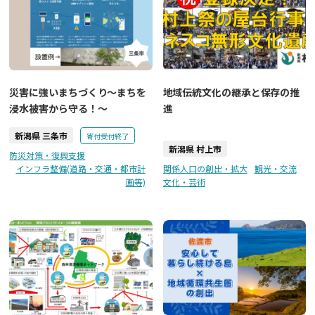
災害に強いまちづくり～まちを
地域伝統文化の継承と保存の推
浸水被害から守る！～
進
新潟県 三条市
寄付受付終了
新潟県 村上市
防災対策・復興支援
インフラ整備(道路・交通・都市計
関係人口の創出・拡大
観光・交流
画等)
文化・芸術