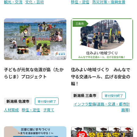
観光・交流
文化・芸術
移住・定住
防災対策・復興支援
子どもが元気な佐渡が島（たか
住みよい地域づくり みんなで
らじま）プロジェクト
守る交通ルール、広げる安全の
輪！
新潟県 三条市
寄付受付終了
新潟県 佐渡市
寄付受付終了
インフラ整備(道路・交通・都市計
人材育成
移住・定住
子育て
画等)