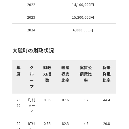
2022
14,100,000
円
2023
15,200,000
円
2024
6,000,000
円
大磯町の財政状況
年
グ
財政
経常
実質公
将来
度
ル
力指
収支
債費比
負担
ー
数
比率
率
比率
プ
20
町村
0.86
87.6
5.2
44.4
20
Ⅴ－
２
20
町村
0.83
82.3
4.8
20.8
21
Ⅴ－