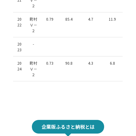
２
20
町村
0.79
85.4
4.7
11.9
22
Ⅴ－
２
20
-
23
20
町村
0.73
90.8
4.3
6.8
24
Ⅴ－
２
企業版ふるさと納税とは