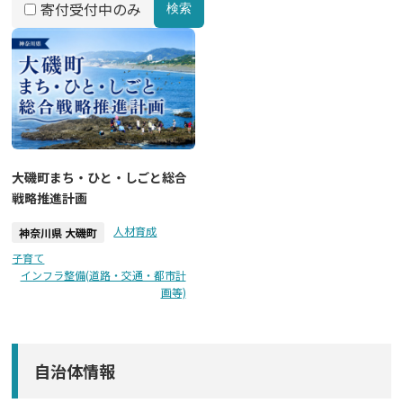
寄付受付中のみ
検索
大磯町まち・ひと・しごと総合
戦略推進計画
人材育成
神奈川県 大磯町
子育て
インフラ整備(道路・交通・都市計
画等)
自治体情報