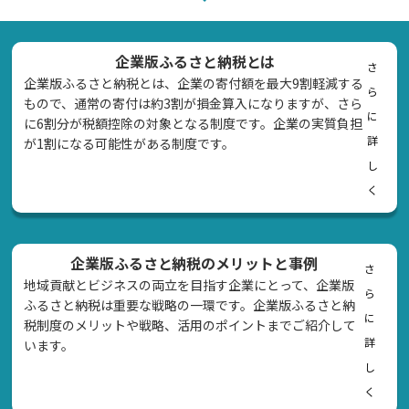
企業版ふるさと納税とは
さ
企業版ふるさと納税とは、企業の寄付額を最大9割軽減する
ら
もので、通常の寄付は約3割が損金算入になりますが、さら
に
に6割分が税額控除の対象となる制度です。企業の実質負担
詳
が1割になる可能性がある制度です。
し
く
企業版ふるさと納税のメリットと事例
さ
地域貢献とビジネスの両立を目指す企業にとって、企業版
ら
ふるさと納税は重要な戦略の一環です。企業版ふるさと納
に
税制度のメリットや戦略、活用のポイントまでご紹介して
詳
います。
し
く