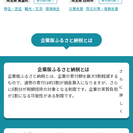
埼玉県 美里町
埼玉県 白岡市
寄付受付終了
寄付受付終了
移住・定住
観光・交流
環境保全
災害支援
防災対策・復興支援
企業版ふるさと納税とは
企業版ふるさと納税とは
さ
企業版ふるさと納税とは、企業の寄付額を最大9割軽減する
ら
もので、通常の寄付は約3割が損金算入になりますが、さら
に
に6割分が税額控除の対象となる制度です。企業の実質負担
詳
が1割になる可能性がある制度です。
し
く