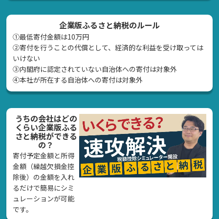
企業版ふるさと納税のルール
①最低寄付金額は10万円
②寄付を行うことの代償として、経済的な利益を受け取っては
いけない
➂内閣府に認定されていない自治体への寄付は対象外
④本社が所在する自治体への寄付は対象外
うちの会社はどの
くらい企業版ふる
さと納税ができる
の？
寄付予定金額と所得
金額（繰越欠損金控
除後）の金額を入れ
るだけで簡易にシミ
ュレーションが可能
です。