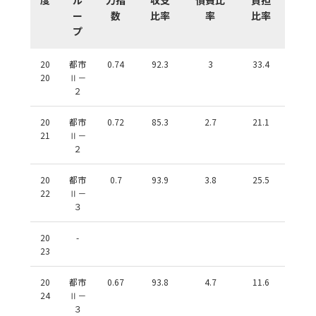
ー
数
比率
率
比率
プ
20
都市
0.74
92.3
3
33.4
20
Ⅱ－
２
20
都市
0.72
85.3
2.7
21.1
21
Ⅱ－
２
20
都市
0.7
93.9
3.8
25.5
22
Ⅱ－
３
20
-
23
20
都市
0.67
93.8
4.7
11.6
24
Ⅱ－
３