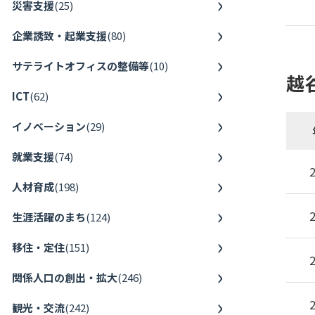
災害支援
(
25
)
企業誘致・起業支援
(
80
)
サテライトオフィスの整備等
(
10
)
越
ICT
(
62
)
イノベーション
(
29
)
就業支援
(
74
)
人材育成
(
198
)
生涯活躍のまち
(
124
)
移住・定住
(
151
)
関係人口の創出・拡大
(
246
)
観光・交流
(
242
)