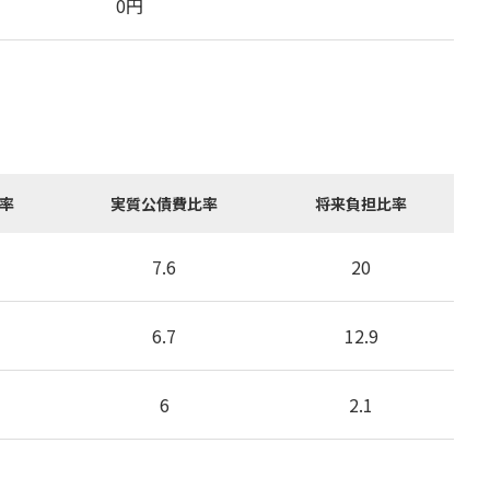
0
円
率
実質公債費比率
将来負担比率
7.6
20
6.7
12.9
6
2.1