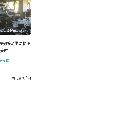
市役所火災に係る
受付
害支援
0
寄付金額:
円