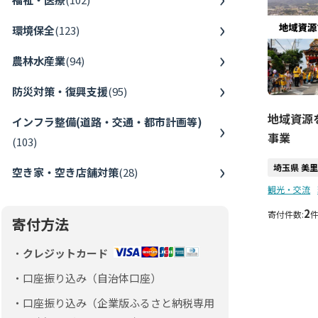
環境保全
(
123
)
農林水産業
(
94
)
防災対策・復興支援
(
95
)
地域資源
インフラ整備(道路・交通・都市計画等)
事業
(
103
)
埼玉県 美
空き家・空き店舗対策
(
28
)
観光・交流
2
寄付件数:
寄付方法
クレジットカード
口座振り込み（自治体口座）
口座振り込み（企業版ふるさと納税専用