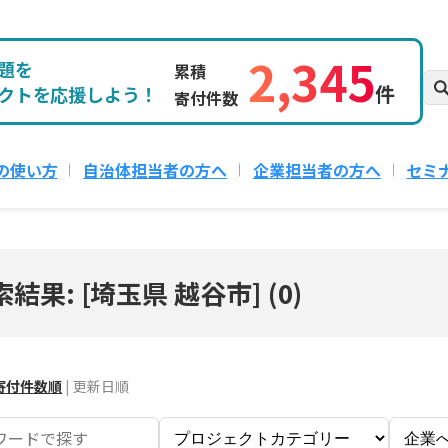
2,345
題を
累積
件
クトを応援しよう！
寄付件数
の使い方
自治体担当者の方へ
企業担当者の方へ
セミ
索結果: [埼玉県 越谷市]
(
0
)
寄付件数順
|
更新日順