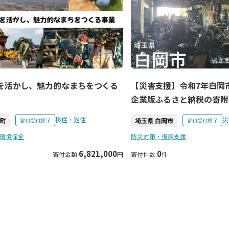
を活かし、魅力的なまちをつくる
【災害支援】令和7年白岡
企業版ふるさと納税の寄附
移住・定住
災
里町
埼玉県 白岡市
寄付受付終了
寄付受付終了
環境保全
防災対策・復興支援
6,821,000
0
件
寄付金額:
円
寄付件数:
件