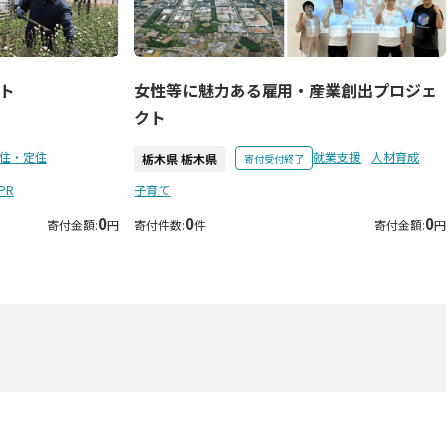
女性等に魅力ある雇用・産業創出プロジェ
ト
クト
住・定住
就業支援
人材育成
栃木県 栃木県
寄付受付終了
PR
子育て
0
0
0
寄付金額:
円
寄付件数:
件
寄付金額:
円