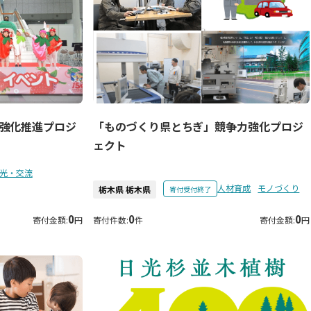
強化推進プロジ
「ものづくり県とちぎ」競争力強化プロジ
ェクト
光・交流
人材育成
モノづくり
栃木県 栃木県
寄付受付終了
0
0
0
寄付金額:
円
寄付件数:
件
寄付金額:
円