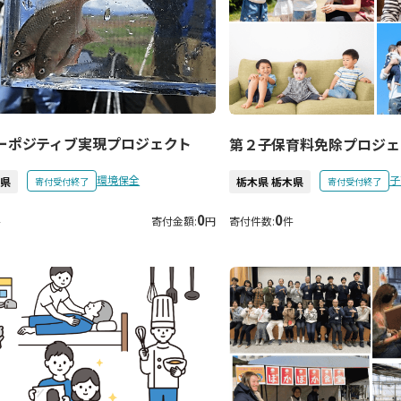
ーポジティブ実現プロジェクト
第２子保育料免除プロジェ
環境保全
子
木県
栃木県 栃木県
寄付受付終了
寄付受付終了
0
0
件
寄付金額:
円
寄付件数:
件