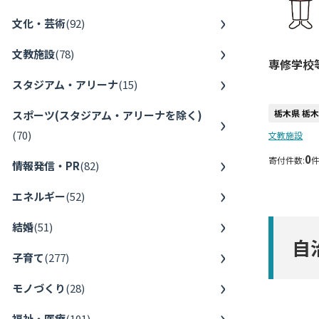
文化・芸術
(
92
)
文教施設
(
78
)
専修学校
スタジアム・アリーナ
(
15
)
栃木県 栃
スポーツ(スタジアム・アリーナを除く)
(
70
)
文教施設
0
寄付件数:
情報発信・PR
(
82
)
エネルギー
(
52
)
結婚
(
51
)
自
子育て
(
277
)
モノづくり
(
28
)
福祉・医療
(
101
)