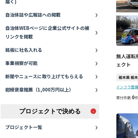
届く)
自治体誌や広報誌への掲載
自治体WEBページに企業公式サイトの被
リンクを掲載
銘板に社名入れる
無人運転
事業視察が可能
ェクト
新聞やニュースに取り上げてもらえる
栃木県 栃
インフラ整備
紺綬褒章推薦（1,000万円以上）
0
寄付件数:
プロジェクトで決める
プロジェクト一覧