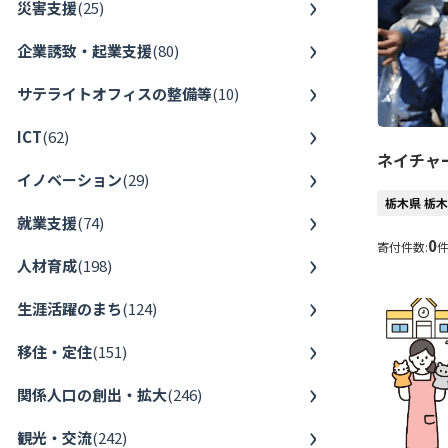
災害支援
(
25
)
企業誘致・起業支援
(
80
)
サテライトオフィスの整備等
(
10
)
ICT
(
62
)
ネイチャ
イノベーション
(
29
)
栃木県 栃
就業支援
(
74
)
0
寄付件数:
人材育成
(
198
)
生涯活躍のまち
(
124
)
移住・定住
(
151
)
関係人口の創出・拡大
(
246
)
観光・交流
(
242
)