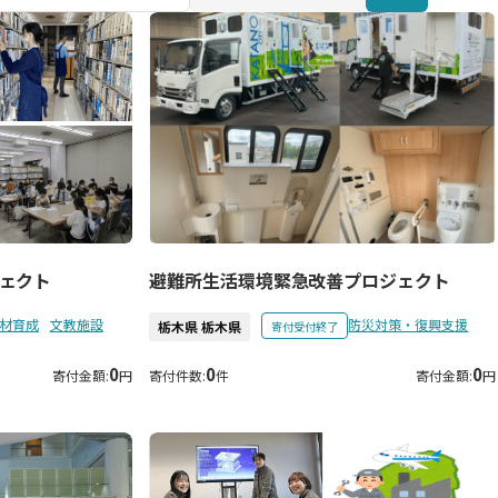
避難所生活環境緊急改善プロジェクト
ェクト
材育成
文教施設
防災対策・復興支援
栃木県 栃木県
寄付受付終了
0
0
0
寄付金額:
円
寄付件数:
件
寄付金額:
円