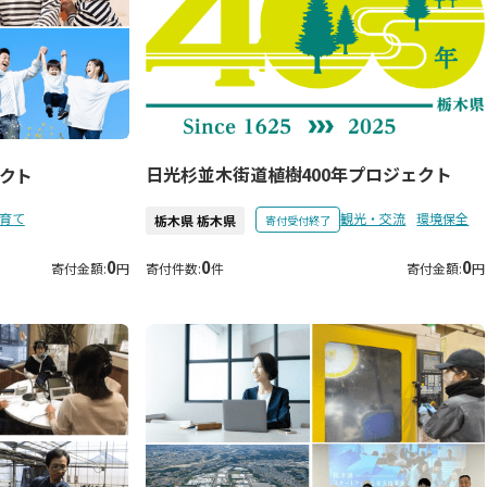
日光杉並木街道植樹400年プロジェクト
クト
育て
観光・交流
環境保全
栃木県 栃木県
寄付受付終了
0
0
0
寄付金額:
円
寄付件数:
件
寄付金額:
円