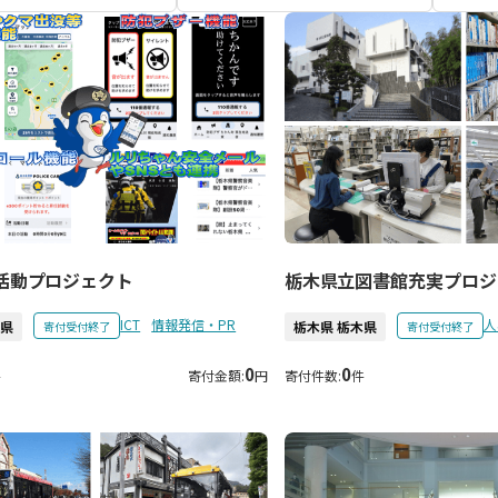
活動プロジェクト
栃木県立図書館充実プロジ
ICT
情報発信・PR
人
木県
栃木県 栃木県
寄付受付終了
寄付受付終了
0
0
件
寄付金額:
円
寄付件数:
件