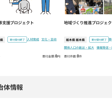
等支援プロジェクト
地域づくり推進プロジェク
人材育成
文化・芸術
移
木県
栃木県 栃木県
寄付受付終了
寄付受付終了
関係人口の創出・拡大
情報発信・
0
0
件
寄付金額:
円
寄付件数:
件
治体情報