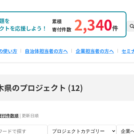
2,340
題を
累積
件
クトを応援しよう！
寄付件数
の使い方
自治体担当者の方へ
企業担当者の方へ
セミ
木県のプロジェクト
(
12
)
寄付件数順
|
更新日順