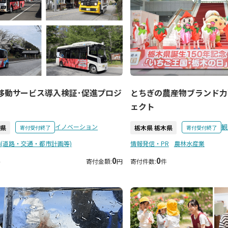
移動サービス導入検証･促進プロジ
とちぎの農産物ブランド力
ェクト
イノベーション
観
木県
栃木県 栃木県
寄付受付終了
寄付受付終了
(道路・交通・都市計画等)
情報発信・PR
農林水産業
0
0
件
寄付金額:
円
寄付件数:
件