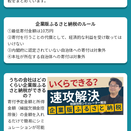
較をまとめています。
企業版ふるさと納税のルール
①最低寄付金額は10万円
②寄付を行うことの代償として、経済的な利益を受け取っては
いけない
➂内閣府に認定されていない自治体への寄付は対象外
④本社が所在する自治体への寄付は対象外
うちの会社はどの
くらい企業版ふる
さと納税ができる
の？
寄付予定金額と所得
金額（繰越欠損金控
除後）の金額を入れ
るだけで簡易にシミ
ュレーションが可能