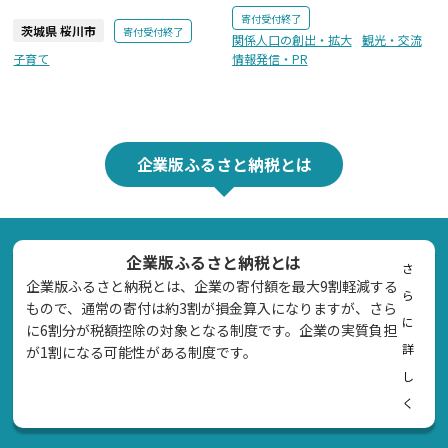
寄付受付終了
茨城県 桜川市
寄付受付終了
関係人口の創出・拡大
観光・交流
子育て
情報発信・PR
企業版ふるさと納税とは
企業版ふるさと納税とは
さ
企業版ふるさと納税とは、企業の寄付額を最大9割軽減する
ら
もので、通常の寄付は約3割が損金算入になりますが、さら
に
に6割分が税額控除の対象となる制度です。企業の実質負担
詳
が1割になる可能性がある制度です。
し
く