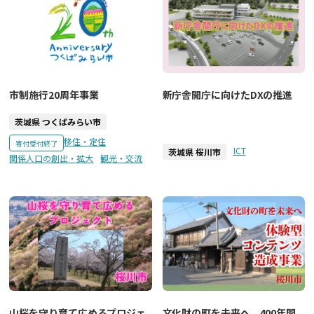
市制施行20周年事業
新庁舎開庁に向けたDXの推進
茨城県 つくばみらい市
移住・定住
寄付受付終了
ICT
茨城県 桜川市
関係人口の創出・拡大
観光・交流
山桜を守り育て広めるプロジェ
文化財の町を未来へ。400年間