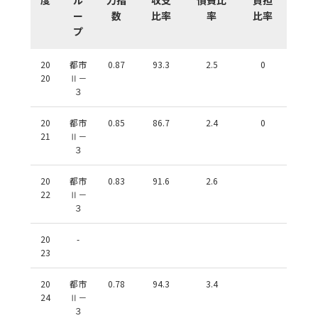
ー
数
比率
率
比率
プ
20
都市
0.87
93.3
2.5
0
20
Ⅱ－
３
20
都市
0.85
86.7
2.4
0
21
Ⅱ－
３
20
都市
0.83
91.6
2.6
22
Ⅱ－
３
20
-
23
20
都市
0.78
94.3
3.4
24
Ⅱ－
３