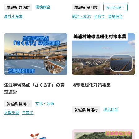
環境保全
茨城県 河内町
茨城県 桜川市
寄付受付終了
農林水産業
観光・交流
子育て
環境保全
生涯学習拠点「さくらす」の管
地球温暖化対策事業
理運営
文化・芸術
茨城県 桜川市
環境保全
茨城県 美浦村
文教施設
子育て