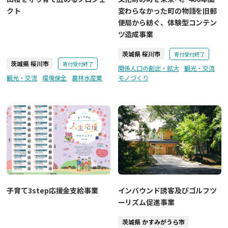
クト
変わらなかった町の物語を旧郵
便局から紡ぐ、体験型コンテン
ツ造成事業
茨城県 桜川市
寄付受付終了
茨城県 桜川市
寄付受付終了
関係人口の創出・拡大
観光・交流
観光・交流
環境保全
農林水産業
モノづくり
子育て3step応援金支給事業
インバウンド誘客及びゴルフツ
ーリズム促進事業
茨城県 かすみがうら市