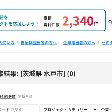
2,340
題を
累積
件
クトを応援しよう！
寄付件数
の使い方
自治体担当者の方へ
企業担当者の方へ
セミ
索結果: [茨城県 水戸市]
(
0
)
寄付件数順
|
更新日順