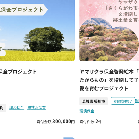
保全プロジェクト
ヤマザクラ保全啓発絵本「
たからもの」を増刷して子
愛を育むプロジェクト
観
茨城県 桜川市
寄付受付終了
環境保全
農林水産業
内町
環境保全
300,000
2
件
寄付金額:
円
寄付件数:
件