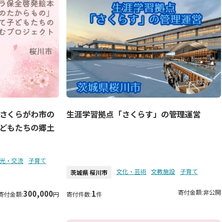
さくらがわ市の
生涯学習拠点「さくらす」の管理運営
どもたちの郷土
光・交流
子育て
文化・芸術
文教施設
子育て
茨城県 桜川市
寄付金額:
非公開
300,000
1
寄付金額:
円
寄付件数:
件