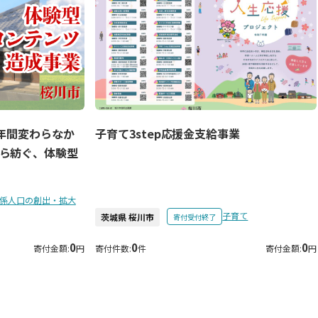
0年間変わらなか
子育て3step応援金支給事業
ら紡ぐ、体験型
係人口の創出・拡大
子育て
茨城県 桜川市
寄付受付終了
0
0
0
寄付金額:
円
寄付件数:
件
寄付金額:
円