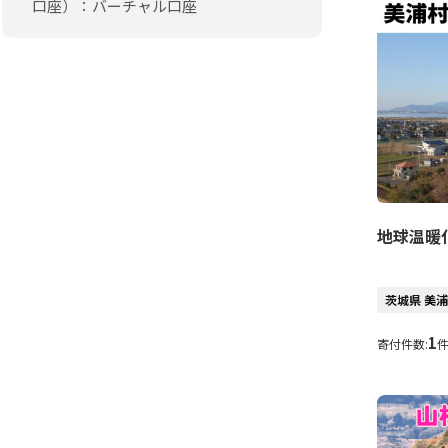
口座）：バーチャル口座
地球温暖
茨城県 美
1
寄付件数: