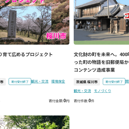
り育て広めるプロジェクト
文化財の町を未来へ。40
った町の物語を旧郵便局か
コンテンツ造成事業
観光・交流
環境保全
関
川市
茨城県 桜川市
寄付受付終了
寄付受付終了
観光・交流
モノづくり
0
0
件
寄付金額:
円
寄付件数:
件