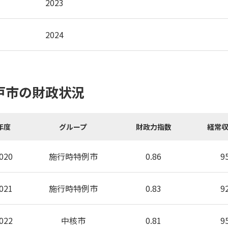
2023
2024
戸市の財政状況
年度
グループ
財政力指数
経常
020
施行時特例市
0.86
9
021
施行時特例市
0.83
9
022
中核市
0.81
9