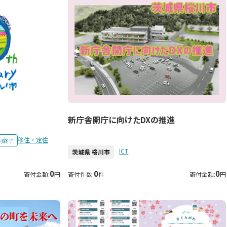
新庁舎開庁に向けたDXの推進
移住・定住
付終了
ICT
茨城県 桜川市
0
0
0
寄付金額:
円
寄付件数:
件
寄付金額:
円