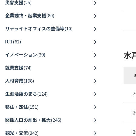
災害支援
(
25
)
企業誘致・起業支援
(
80
)
サテライトオフィスの整備等
(
10
)
ICT
(
62
)
水
イノベーション
(
29
)
就業支援
(
74
)
人材育成
(
198
)
2
生涯活躍のまち
(
124
)
移住・定住
(
151
)
2
関係人口の創出・拡大
(
246
)
2
観光・交流
(
242
)