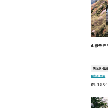
山桜を守
茨城県 桜
農林水産業
0
寄付件数: