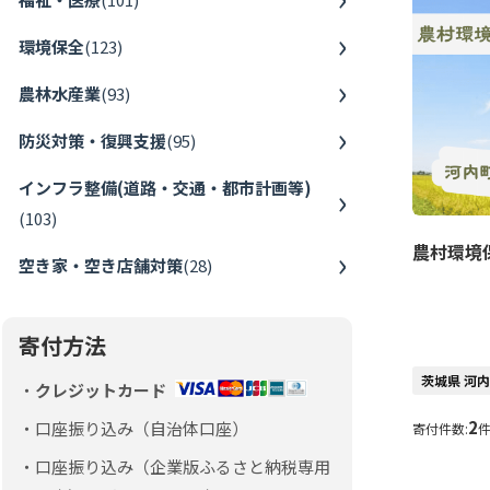
環境保全
(
123
)
農林水産業
(
93
)
防災対策・復興支援
(
95
)
インフラ整備(道路・交通・都市計画等)
(
103
)
農村環境
空き家・空き店舗対策
(
28
)
寄付方法
茨城県 河
クレジットカード
2
口座振り込み（自治体口座）
寄付件数:
口座振り込み（企業版ふるさと納税専用