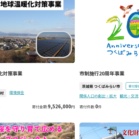
化対策事業
市制施行20周年事業
茨城県 つくばみらい市
寄付受
環境保全
浦村
関係人口の創出・拡大
観光・交流
9,526,000
0
件
寄付金額:
円
寄付件数:
件