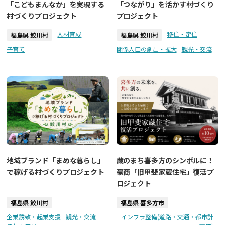
「こどもまんなか」を実現する
「つながり」を活かす村づくり
村づくりプロジェクト
プロジェクト
人材育成
移住・定住
福島県 鮫川村
福島県 鮫川村
子育て
関係人口の創出・拡大
観光・交流
地域ブランド「まめな暮らし」
蔵のまち喜多方のシンボルに！
で稼げる村づくりプロジェクト
豪商「旧甲斐家蔵住宅」復活プ
ロジェクト
福島県 鮫川村
福島県 喜多方市
企業誘致・起業支援
観光・交流
インフラ整備(道路・交通・都市計