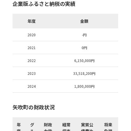
企業版ふるさと納税の実績
年度
金額
2020
-
円
2021
0
円
2022
6,150,000
円
2023
33,518,200
円
2024
1,800,000
円
矢吹町の財政状況
年
グ
財政
経常
実質公
将来
度
ル
力指
収支
債費比
負担