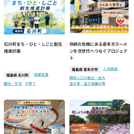
石川町まち・ひと・しごと創生
存続の危機にある喜多方ラーメ
推進計画
ンを次世代へつなぐプロジェク
ト
人材育成
福島県 喜多方市
就業支援
福島県 石川町
関係人口の創出・拡大
観光・交流
子育て
空き家・空き店舗対策