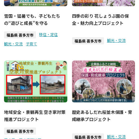
雪国・猛暑でも、子どもたち
四季の彩り 花しょうぶ園の保
の“遊びと成長”を守る
全・魅力向上プロジェクト
移住・定住
福島県 喜多方市
観光・交流
福島県 喜多方市
観光・交流
子育て
地域安全・景観再生 空き家対策
歴史あるしだれ桜並木保護・育
推進プロジェクト
成継承プロジェクト
福島県 喜多方市
観光・交流
福島県 喜多方市