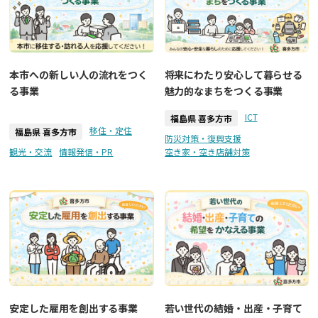
本市への新しい人の流れをつく
将来にわたり安心して暮らせる
る事業
魅力的なまちをつくる事業
ICT
福島県 喜多方市
移住・定住
福島県 喜多方市
防災対策・復興支援
観光・交流
情報発信・PR
空き家・空き店舗対策
安定した雇用を創出する事業
若い世代の結婚・出産・子育て