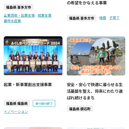
の希望をかなえる事業
福島県 喜多方市
企業誘致・起業支援
就業支援
結婚
子育て
福島県 喜多方市
農林水産業
起業・新事業創出支援事業
安全・安心で快適に暮らせる生
活基盤を整え、将来にわたり選
ばれ続けるまち
福島県 福島県
寄付受付終了
福島県 鏡石町
イノベーション