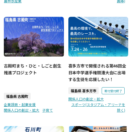
農林水産業
画等)
古殿町まち・ひと・しごと創生
喜多方市で開催される第46回全
推進プロジェクト
日本中学選手権競漕大会に出場
する生徒を応援したい！
福島県 喜多方市
寄付受付終了
福島県 古殿町
関係人口の創出・拡大
企業誘致・起業支援
スポーツ(スタジアム・アリーナを
関係人口の創出・拡大
子育て
除く)