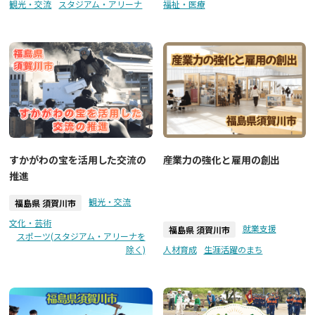
観光・交流
スタジアム・アリーナ
福祉・医療
すかがわの宝を活用した交流の
産業力の強化と雇用の創出
推進
観光・交流
福島県 須賀川市
文化・芸術
就業支援
福島県 須賀川市
スポーツ(スタジアム・アリーナを
除く)
人材育成
生涯活躍のまち