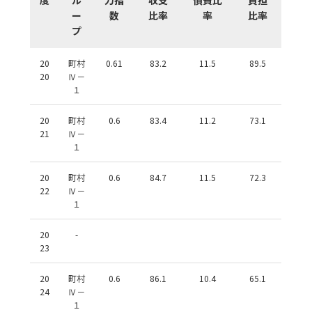
ー
数
比率
率
比率
プ
20
町村
0.61
83.2
11.5
89.5
20
Ⅳ－
１
20
町村
0.6
83.4
11.2
73.1
21
Ⅳ－
１
20
町村
0.6
84.7
11.5
72.3
22
Ⅳ－
１
20
-
23
20
町村
0.6
86.1
10.4
65.1
24
Ⅳ－
１