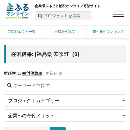
企業版ふるさと納税オンライン寄付サイト
プロジェクト一覧
地域から探す
寄付受付ランキング
検索結果: [福島県 矢吹町]
(
0
)
並び替え:
寄付件数順
|
更新日順