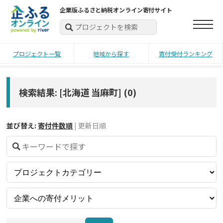
企業版ふるさと納税オンライン寄付サイト
プロジェクト一覧
地域から探す
寄付受付ランキング
検索結果: [北海道 当麻町]
(
0
)
並び替え:
寄付件数順
|
更新日順