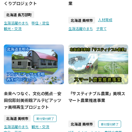
くりプロジェクト
業
北海道 長万部町
人材育成
北海道 美唄市
生涯活躍のまち
移住・定住
観光・交流
生涯活躍のまち
子育て
未来へつなぐ、文化の拠点―安
「サスティナブル農業」美唄ス
田侃彫刻美術館アルテピアッツ
マート農業推進事業
ァ美唄再生プロジェクト
北海道 美唄市
寄付受付終了
北海道 美唄市
寄付受付終了
生涯活躍のまち
観光・交流