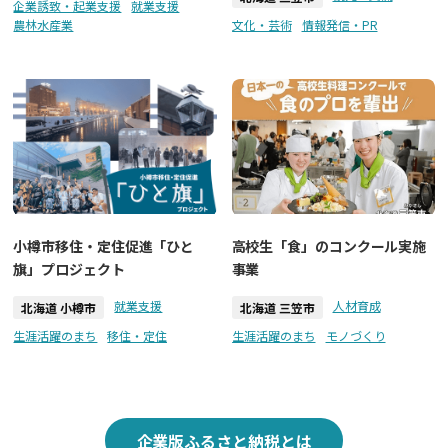
企業誘致・起業支援
就業支援
農林水産業
文化・芸術
情報発信・PR
小樽市移住・定住促進「ひと
高校生「食」のコンクール実施
旗」プロジェクト
事業
就業支援
人材育成
北海道 小樽市
北海道 三笠市
生涯活躍のまち
移住・定住
生涯活躍のまち
モノづくり
企業版ふるさと納税とは