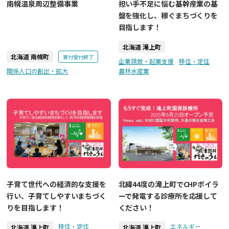
南幌温泉周辺整備事業
担い手不足に悩む基幹産業の基
盤を強化し、稼ぐまちづくりを
目指します！
北海道 滝上町
北海道 南幌町
寄付受付終了
企業誘致・起業支援
移住・定住
関係人口の創出・拡大
農林水産業
子育て世代への経済的な支援を
北緯44度の滝上町でCHPボイラ
行い、子育てしやすいまちづく
ーで発電する診療所を応援して
りを目指します！
ください！
移住・定住
エネルギー
北海道 滝上町
北海道 滝上町