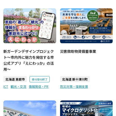
災害救助物資備蓄事業
新ガーデンデザインプロジェク
ト～市内外に魅力を発信する市
公式アプリ「えにわっか」の活
用～
北海道 恵庭市
北海道 新十津川町
寄付受付終了
ICT
観光・交流
情報発信・PR
防災対策・復興支援