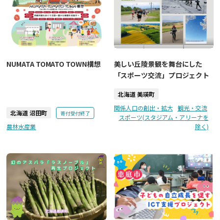
NUMATA TOMATO TOWN構想
美しい丘陵景観を舞台にした
「スポーツ交流」プロジェクト
北海道 美瑛町
関係人口の創出・拡大
観光・交流
北海道 沼田町
寄付受付終了
スポーツ(スタジアム・アリーナを
農林水産業
除く)