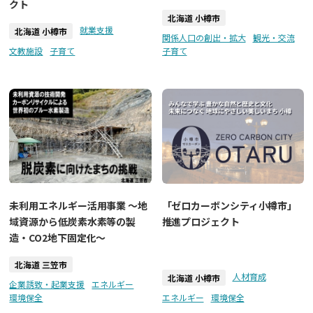
クト
北海道 小樽市
就業支援
北海道 小樽市
関係人口の創出・拡大
観光・交流
文教施設
子育て
子育て
未利用エネルギー活用事業 ～地
「ゼロカーボンシティ小樽市」
域資源から低炭素水素等の製
推進プロジェクト
造・CO2地下固定化～
北海道 三笠市
人材育成
北海道 小樽市
企業誘致・起業支援
エネルギー
環境保全
エネルギー
環境保全