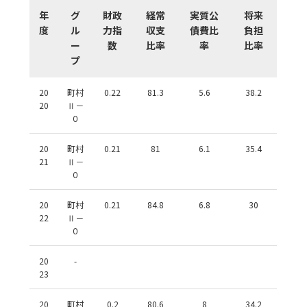
年
グ
財政
経常
実質公
将来
度
ル
力指
収支
債費比
負担
ー
数
比率
率
比率
プ
20
町村
0.22
81.3
5.6
38.2
20
Ⅱ－
０
20
町村
0.21
81
6.1
35.4
21
Ⅱ－
０
20
町村
0.21
84.8
6.8
30
22
Ⅱ－
０
20
-
23
20
町村
0.2
80.6
8
34.2