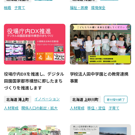
結婚
子育て
福祉・医療
環境保全
役場庁内DXを推進し、デジタル
学校法人田中学園との教育連携
田園国家都市構想に即したまち
事業
づくりを推進します
イノベーション
北海道 滝上町
北海道 上砂川町
寄付受付終了
人材育成
関係人口の創出・拡大
人材育成
移住・定住
子育て