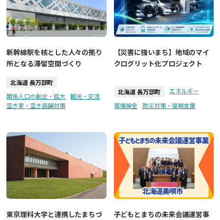
新幹線駅を核とした人々の拠り
【災害に強いまち】地域のマイ
所となる滞留空間づくり
クログリット化プロジェクト
北海道 長万部町
エネルギー
北海道 長万部町
関係人口の創出・拡大
観光・交流
空き家・空き店舗対策
環境保全
防災対策・復興支援
東京理科大学と連携したまちづ
子どもとまちの未来会議運営事