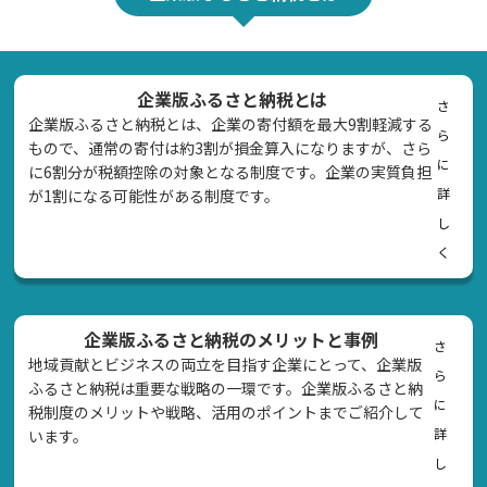
企業版ふるさと納税とは
さ
企業版ふるさと納税とは、企業の寄付額を最大9割軽減する
ら
もので、通常の寄付は約3割が損金算入になりますが、さら
に
に6割分が税額控除の対象となる制度です。企業の実質負担
詳
が1割になる可能性がある制度です。
し
く
企業版ふるさと納税のメリットと事例
さ
地域貢献とビジネスの両立を目指す企業にとって、企業版
ら
ふるさと納税は重要な戦略の一環です。企業版ふるさと納
に
税制度のメリットや戦略、活用のポイントまでご紹介して
詳
います。
し