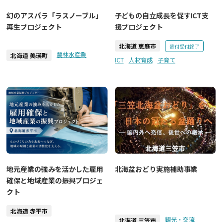
幻のアスパラ「ラスノーブル」
子どもの自立成長を促すICT支
再生プロジェクト
援プロジェクト
北海道 恵庭市
寄付受付終了
農林水産業
北海道 美瑛町
ICT
人材育成
子育て
北海盆おどり実施補助事業
地元産業の強みを活かした雇用
確保と地域産業の振興プロジェ
クト
北海道 赤平市
観光・交流
北海道 三笠市