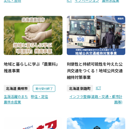
文化・芸術
ICT
イノベーション
農林水産業
地域と暮らしに学ぶ「農業科」
利便性と持続可能性を叶えた公
推進事業
共交通をつくる！地域公共交通
維持対策事業
ICT
北海道 美唄市
北海道 釧路町
寄付受付終了
生涯活躍のまち
移住・定住
インフラ整備(道路・交通・都市計
農林水産業
画等)