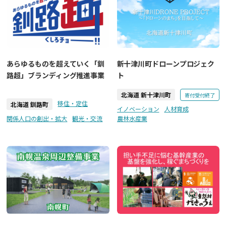
あらゆるものを超えていく「釧
新十津川町ドローンプロジェク
路超」ブランディング推進事業
ト
北海道 新十津川町
寄付受付終了
移住・定住
北海道 釧路町
イノベーション
人材育成
関係人口の創出・拡大
観光・交流
農林水産業