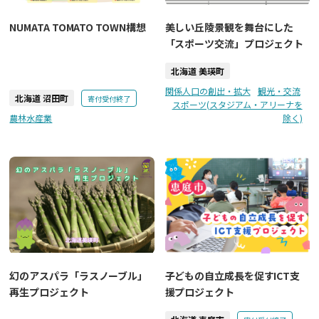
NUMATA TOMATO TOWN構想
美しい丘陵景観を舞台にした
「スポーツ交流」プロジェクト
北海道 美瑛町
関係人口の創出・拡大
観光・交流
北海道 沼田町
寄付受付終了
スポーツ(スタジアム・アリーナを
農林水産業
除く)
幻のアスパラ「ラスノーブル」
子どもの自立成長を促すICT支
再生プロジェクト
援プロジェクト