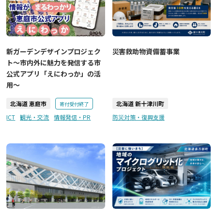
災害救助物資備蓄事業
新ガーデンデザインプロジェク
ト～市内外に魅力を発信する市
公式アプリ「えにわっか」の活
用～
北海道 恵庭市
北海道 新十津川町
寄付受付終了
ICT
観光・交流
情報発信・PR
防災対策・復興支援