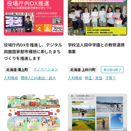
役場庁内DXを推進し、デジタル
学校法人田中学園との教育連携
田園国家都市構想に即したまち
事業
づくりを推進します
イノベーション
北海道 滝上町
北海道 上砂川町
寄付受付終了
人材育成
関係人口の創出・拡大
人材育成
移住・定住
子育て