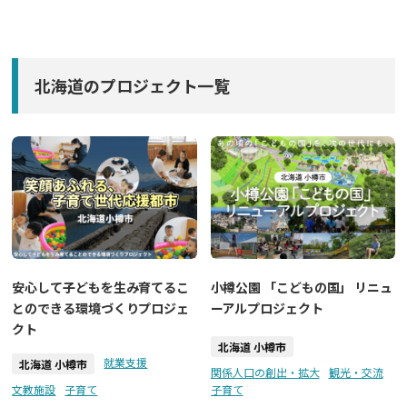
北海道のプロジェクト一覧
安心して子どもを生み育てるこ
小樽公園 「こどもの国」 リニュ
とのできる環境づくりプロジェ
ーアルプロジェクト
クト
北海道 小樽市
就業支援
北海道 小樽市
関係人口の創出・拡大
観光・交流
文教施設
子育て
子育て