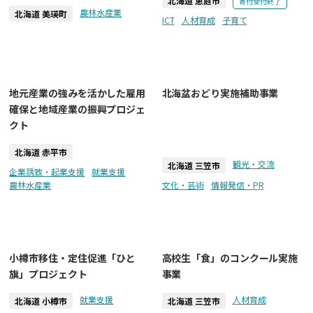
北海道 恵庭市
寄付受付終了
農林水産業
北海道 美瑛町
ICT
人材育成
子育て
地元産業の強みを活かした雇用
北海盆おどり実施補助事業
確保と地域産業の振興プロジェ
クト
北海道 赤平市
観光・交流
北海道 三笠市
企業誘致・起業支援
就業支援
農林水産業
文化・芸術
情報発信・PR
小樽市移住・定住促進「ひと
高校生「食」のコンクール実施
旗」プロジェクト
事業
就業支援
人材育成
北海道 小樽市
北海道 三笠市