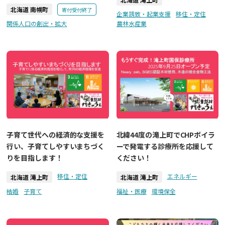
北海道 南幌町
寄付受付終了
企業誘致・起業支援
移住・定住
関係人口の創出・拡大
農林水産業
子育て世代への経済的な支援を
北緯44度の滝上町でCHPボイラ
行い、子育てしやすいまちづく
ーで発電する診療所を応援して
りを目指します！
ください！
移住・定住
エネルギー
北海道 滝上町
北海道 滝上町
結婚
子育て
福祉・医療
環境保全