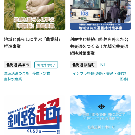
地域と暮らしに学ぶ「農業科」
利便性と持続可能性を叶えた公
推進事業
共交通をつくる！地域公共交通
維持対策事業
ICT
北海道 美唄市
北海道 釧路町
寄付受付終了
生涯活躍のまち
移住・定住
インフラ整備(道路・交通・都市計
農林水産業
画等)