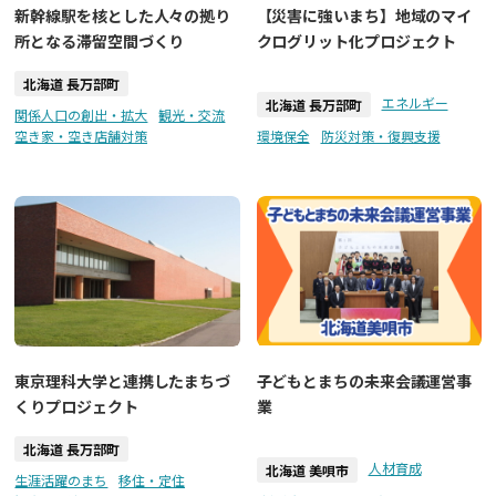
新幹線駅を核とした人々の拠り
【災害に強いまち】地域のマイ
所となる滞留空間づくり
クログリット化プロジェクト
北海道 長万部町
エネルギー
北海道 長万部町
関係人口の創出・拡大
観光・交流
空き家・空き店舗対策
環境保全
防災対策・復興支援
東京理科大学と連携したまちづ
子どもとまちの未来会議運営事
くりプロジェクト
業
北海道 長万部町
人材育成
北海道 美唄市
生涯活躍のまち
移住・定住