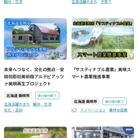
観光・交流
生涯活躍のまち
子育て
未来へつなぐ、文化の拠点―安
「サスティナブル農業」美唄ス
田侃彫刻美術館アルテピアッツ
マート農業推進事業
ァ美唄再生プロジェクト
北海道 美唄市
寄付受付終了
北海道 美唄市
寄付受付終了
生涯活躍のまち
観光・交流
文化・芸術
ICT
イノベーション
農林水産業