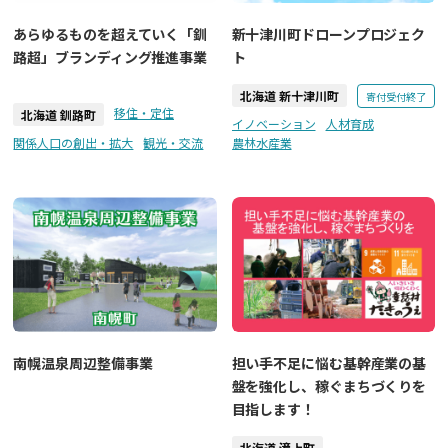
あらゆるものを超えていく「釧
新十津川町ドローンプロジェク
路超」ブランディング推進事業
ト
北海道 新十津川町
寄付受付終了
移住・定住
北海道 釧路町
イノベーション
人材育成
関係人口の創出・拡大
観光・交流
農林水産業
南幌温泉周辺整備事業
担い手不足に悩む基幹産業の基
盤を強化し、稼ぐまちづくりを
目指します！
北海道 滝上町