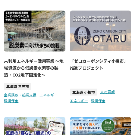
未利用エネルギー活用事業 ～地
「ゼロカーボンシティ小樽市」
域資源から低炭素水素等の製
推進プロジェクト
造・CO2地下固定化～
北海道 三笠市
人材育成
北海道 小樽市
企業誘致・起業支援
エネルギー
環境保全
エネルギー
環境保全