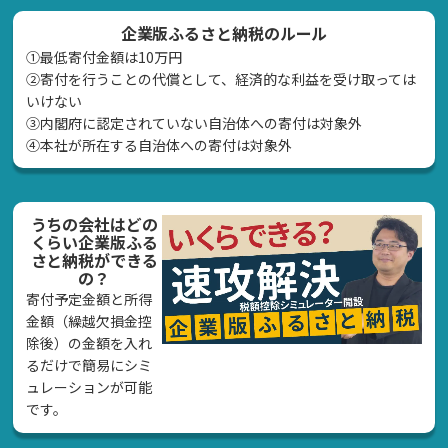
企業版ふるさと納税のルール
①最低寄付金額は10万円
②寄付を行うことの代償として、経済的な利益を受け取っては
いけない
➂内閣府に認定されていない自治体への寄付は対象外
④本社が所在する自治体への寄付は対象外
うちの会社はどの
くらい企業版ふる
さと納税ができる
の？
寄付予定金額と所得
金額（繰越欠損金控
除後）の金額を入れ
るだけで簡易にシミ
ュレーションが可能
です。